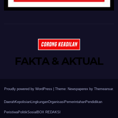
FAKTA & AKTUAL
Proudly powered by WordPress
|
Theme: Newspaperex by
Themeansar
.
Daerah
Kepolisian
Lingkungan
Organisasi
Pemerintahan
Pendidikan
Peristiwa
Politik
Sosial
BOX REDAKSI