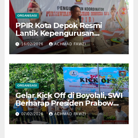
ORGANISASI
PPIR Kota Depok Resmi
Lantik Kepengurusan
Koordinator Kecamatan
16/02/2026
ACHMAD FAWZI
Sukmajaya
ORGANISASI
Gelar Kick Off di Boyolali, SWI
Berharap Presiden Prabowo
Hadiri Puncak Hari
07/02/2026
ACHMAD FAWZI
Kebebasan Pers Sedunia
2026